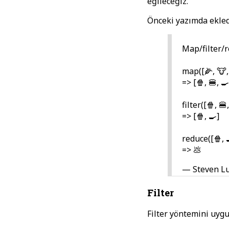
eğileceğiz.
Önceki yazımda ekled
Map/filter/r
map([🌽, 🐮,
=> [🍿, 🍔, 🍳
filter([🍿, 
=> [🍿, 🍳]
reduce([🍿, 
=> 💩
— Steven Lu
Filter
Filter yöntemini uyg