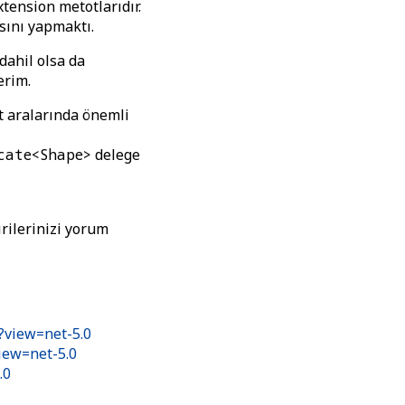
tension metotlarıdır.
sını yapmaktı.
dahil olsa da
erim.
t aralarında önemli
cate<Shape>
delege
irilerinizi yorum
?view=net-5.0
iew=net-5.0
.0