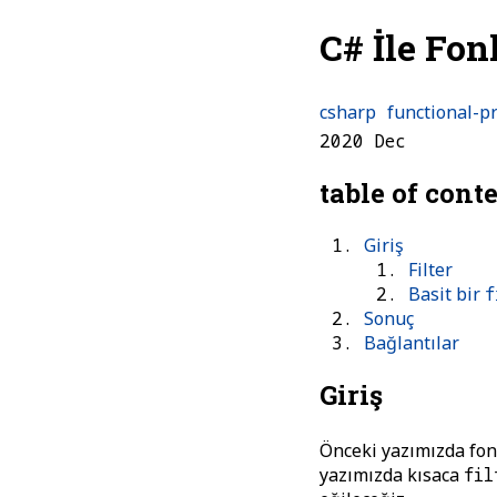
C# İle Fo
csharp
functional-
2020 Dec
table of cont
Giriş
Filter
Basit bir
f
Sonuç
Bağlantılar
Giriş
Önceki yazımızda fo
yazımızda kısaca
fil