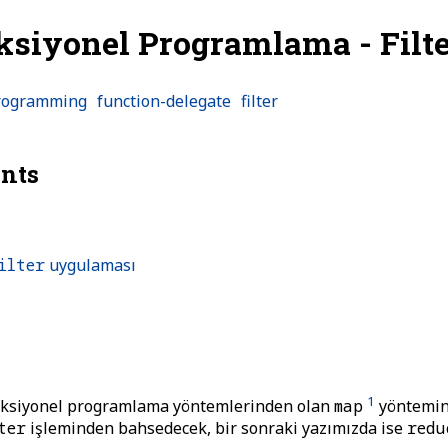
nksiyonel Programlama - Filt
programming
function-delegate
filter
ents
ilter
uygulaması
1
nksiyonel programlama yöntemlerinden olan
map
yöntemin
ter
işleminden bahsedecek, bir sonraki yazımızda ise
redu