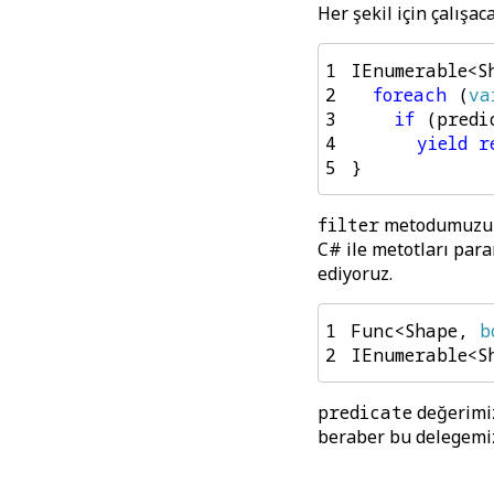
Her şekil için çalışac
1
IEnumerable
<
S
2
foreach
(
va
3
if
(
predi
4
yield
r
5
}
filter
metodumuzun i
C# ile metotları par
ediyoruz.
1
Func
<
Shape
,
b
2
IEnumerable
<
S
predicate
değerimi
beraber bu delegemizi