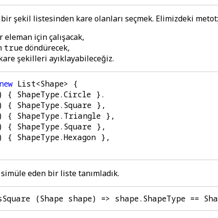
bir şekil listesinden kare olanları seçmek. Elimizdeki metot
r eleman için çalışacak,
in
true
döndürecek,
are şekilleri ayıklayabileceğiz.
new
List
<
Shape
>
{
)
{
ShapeType
.
Circle
}.
)
{
ShapeType
.
Square
},
)
{
ShapeType
.
Triangle
},
)
{
ShapeType
.
Square
},
)
{
ShapeType
.
Hexagon
},
 simüle eden bir liste tanımladık.
sSquare
(
Shape
shape
)
=>
shape
.
ShapeType
==
Sh