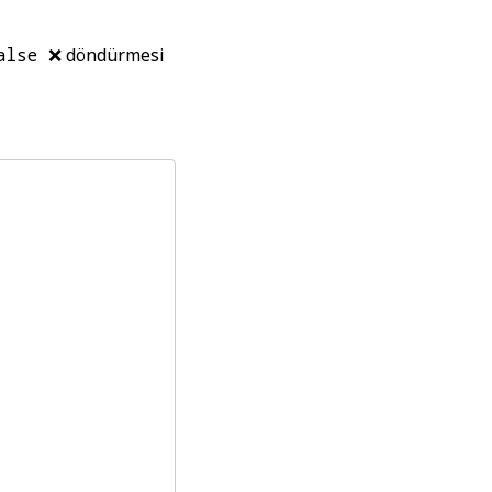
alse ❌
döndürmesi