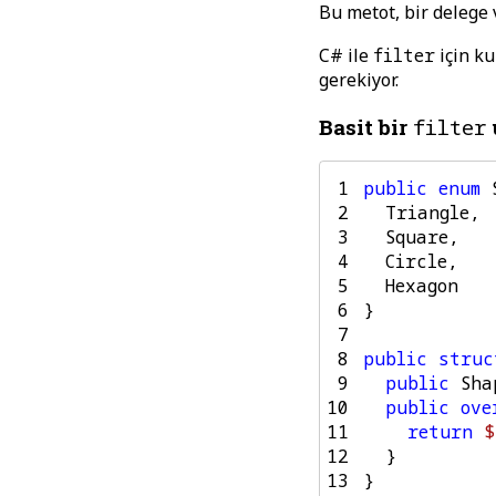
Bu metot, bir delege 
C# ile
filter
için ku
gerekiyor.
Basit bir
filter
 1
public
enum
 2
Triangle
,
 3
Square
,
 4
Circle
,
 5
Hexagon
 6
}
 7
 8
public
struc
 9
public
Sha
10
public
ove
11
return
$
12
}
13
}