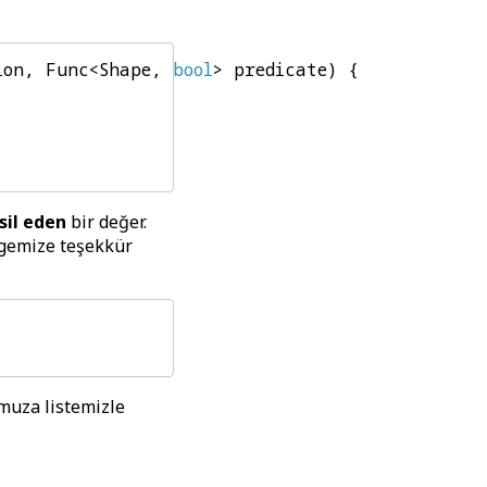
ion
,
Func
<
Shape
,
bool
>
predicate
)
{
il eden
bir değer.
gemize teşekkür
uza listemizle