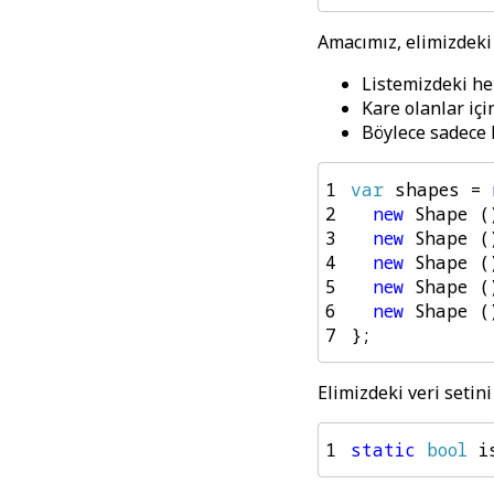
Amacımız, elimizdeki 
Listemizdeki he
Kare olanlar iç
Böylece sadece k
1
var
shapes
=
2
new
Shape
(
3
new
Shape
(
4
new
Shape
(
5
new
Shape
(
6
new
Shape
(
7
};
Elimizdeki veri setini
1
static
bool
i