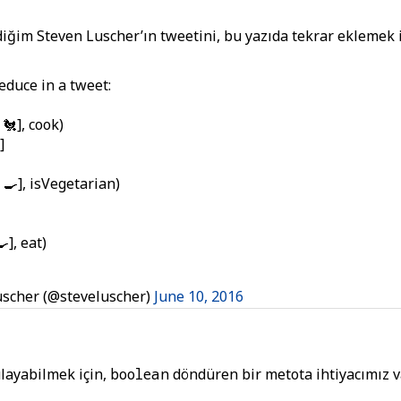
iğim Steven Luscher’ın tweetini, bu yazıda tekrar eklemek 
educe in a tweet:
 🐔], cook)
]
, 🍳], isVegetarian)
], eat)
scher (@steveluscher)
June 10, 2016
ulayabilmek için,
boolean
döndüren bir metota ihtiyacımız va