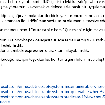
ımız
filter
yöntemini LINQ içerisindeki karşılığı
.Where
ex
ışma yöntemini kavramak ve delegelerle basit bir uygulama
ğım aşağıdaki noktalar, ilerideki yazılarımızın konularına 
r kısmından ilgili döküman sayfalarını okumanızı tavsiye ed
on metodu, hem
IEnumerable
hem
IQueryeble
için mevcu
dunu
Func<Shape>
delegesi türüyle temsil etmiştik.
Predi
l edebilirdik,
dunu,
Lambda
expression olarak tanımlayabilirdik,
kuduğunuz için teşekkürler, her türlü geri bildirim ve eleşt
iz.
crosoft.com/en-us/dotnet/api/system.linq.enumerable.where
crosoft.com/en-us/dotnet/api/system.linq.queryable.where?v
crosoft.com/en-us/dotnet/api/system.predicate-1?view=net-5
fiddle