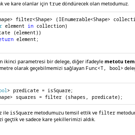
ak ve kare olanlar için
true
döndürecek olan metodumuz.
hape
>
filter
<
Shape
>
(
IEnumerable
<
Shape
>
collect
r
element
in
collection
)
cate
(
element
))
eturn
element
;
kinci parametresi bir delege, diğer ifadeyle
metotu tems
ametre olarak geçebilmemizi sağlayan
Func<T, bool>
dele
ool
>
predicate
=
isSquare
;
hape
>
squares
=
filter
(
shapes
,
predicate
);
z ile
isSquare
metodumuzu temsil ettik ve
filter
metodum
 geçtik ve sadece kare şekillerimizi aldık.