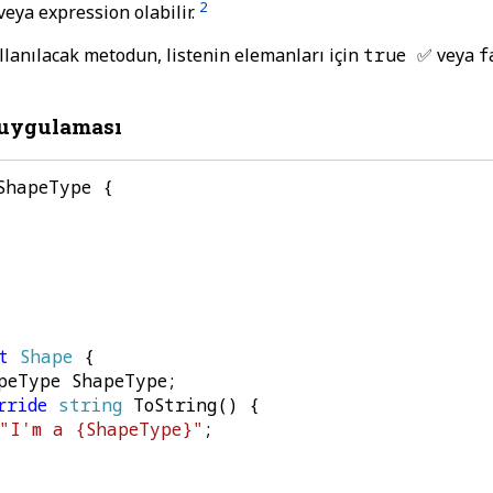
2
veya expression olabilir.
llanılacak metodun, listenin elemanları için
true ✅
veya
f
uygulaması
ShapeType
{
t
Shape
{
peType
ShapeType
;
rride
string
ToString
()
{
"I'm a {ShapeType}"
;